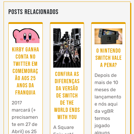
Posts Relacionados
Kirby ganha
O Nintendo
conta no
Switch vale
Twitter em
a pena?
comemoraç
Confira as
Depois de
ão aos 25
diferenças
mais de 10
anos da
da versão
meses de
franquia
de Switch
lançamento
de The
2017
e nós aqui
World Ends
marcará (+
da vgBR
With You
precisamen
termos
te em 27 de
jogado
A Square
Abril) os 25
alguns