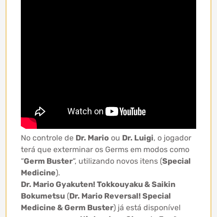
No controle de
Dr. Mario
ou
Dr. Luigi
, o jogador
terá que exterminar os Germs em modos como
“
Germ Buster
“, utilizando novos itens (
Special
Medicine
).
Dr. Mario Gyakuten! Tokkouyaku & Saikin
Bokumetsu
(
Dr. Mario Reversal! Special
Medicine & Germ Buster
) já está disponível