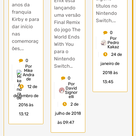
Enix está
anos da
títulos no
lançando
franquia
Nintendo
uma versão
Kirby e para
Switch,…
Final Remix
dar início
do jogo The
0
nas
World Ends
Por
comemoraç
Pedro
With You
Kakaz
ões,…
para o
24 de
Nintendo
0
janeiro de
Switch…
Por
Mike
2018 às
Andra
0
de
13:45
Por
12 de
David
Signor
dezembro de
elli
2 de
2016 às
julho de 2018
13:12
às 09:47