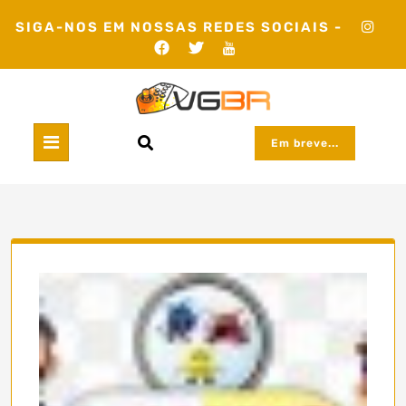
Skip
SIGA-NOS EM NOSSAS REDES SOCIAIS -
to
content
Em breve...