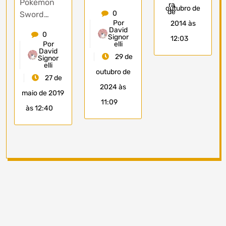
Pokémon
outubro de
0
Sword…
Por
2014 às
David
0
Signor
12:03
elli
Por
David
29 de
Signor
elli
outubro de
27 de
2024 às
maio de 2019
11:09
às 12:40