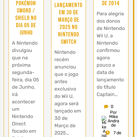
Pokémon
de 2014
lançamento
Sword /
em 30 de
Para alegria
Shield no
Março de
dos donos
dia 05 de
2025 no
de Nintendo
Junho
Nintendo
Wii U, a
Switch
A Nintendo
Nintendo
divulgou
confirmou
Nintendo
que na
agora
recém
próxima
pouco a
anunciou
segunda-
data de
que o jogo
feira, dia 05
lançamento
antes
de Junho,
do título
exclusivo
irá
Captain…
do Wii U,
acontecer
agora será
0
um
lançado em
Por
Nintendo
Mike
30 de
Andra
Direct
Março de
de
focado em
2025…
7 de