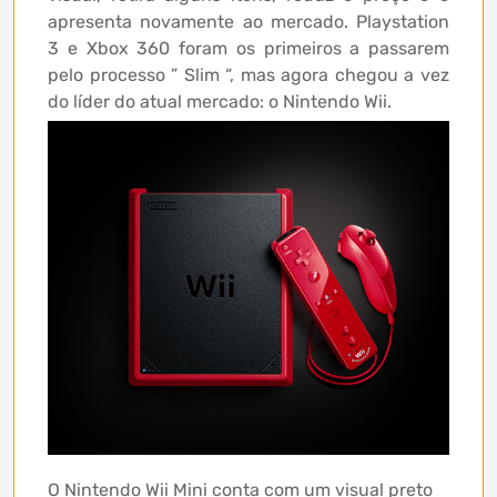
apresenta novamente ao mercado. Playstation
3 e Xbox 360 foram os primeiros a passarem
pelo processo ” Slim “, mas agora chegou a vez
do líder do atual mercado: o Nintendo Wii.
O Nintendo Wii Mini conta com um visual preto