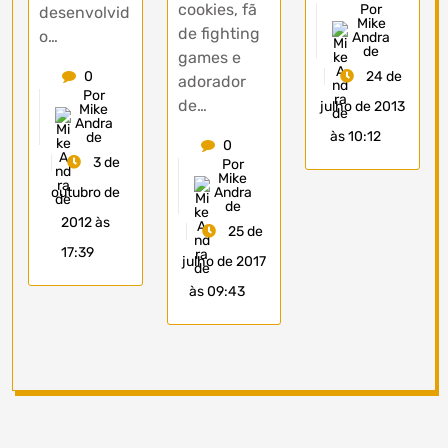
cookies, fã
Por
desenvolvid
Mike
de fighting
o…
Andra
de
games e
0
24 de
adorador
Por
de…
julho de 2013
Mike
Andra
às 10:12
de
0
3 de
Por
Mike
outubro de
Andra
de
2012 às
25 de
17:39
julho de 2017
às 09:43