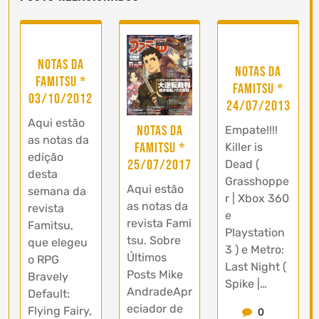
Notas da
Notas da
Famitsu *
Famitsu *
03/10/2012
24/07/2013
Aqui estão
Notas da
Empate!!!!
as notas da
Famitsu *
Killer is
edição
25/07/2017
Dead (
desta
Grasshoppe
Aqui estão
semana da
r | Xbox 360
as notas da
revista
e
revista Fami
Famitsu,
Playstation
tsu. Sobre
que elegeu
3 ) e Metro:
Últimos
o RPG
Last Night (
Posts Mike
Bravely
Spike |…
AndradeApr
Default:
eciador de
Flying Fairy,
0