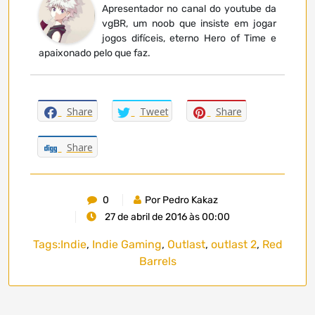
Apresentador no canal do youtube da
vgBR, um noob que insiste em jogar
jogos difíceis, eterno Hero of Time e
apaixonado pelo que faz.
Share
Tweet
Share
Share
0
Por Pedro Kakaz
27 de abril de 2016 às 00:00
Tags:
Indie
,
Indie Gaming
,
Outlast
,
outlast 2
,
Red
Barrels