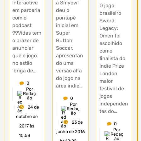
Interactive
a Smyowl
O jogo
em parceria
deu o
brasileiro
com o
pontapé
Sword
podcast
inicial em
Legacy:
99Vidas tem
Super
Omen foi
o prazer de
Button
escolhido
anunciar
Soccer,
como
que o jogo
apresentan
finalista do
no estilo
do uma
Indie Prize
‘briga de…
versão alfa
London,
do jogo na
maior
0
área indie…
festival de
Por
Redaç
jogos
ão
0
independen
Por
24 de
Redaç
tes do…
ão
outubro de
23 de
0
2017 às
Por
junho de 2016
Redaç
10:58
ão