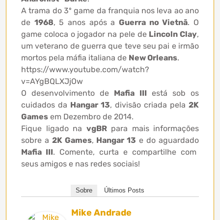
A trama do 3º game da franquia nos leva ao ano
de
1968
, 5 anos após a
Guerra no Vietnã
. O
game coloca o jogador na pele de
Lincoln Clay
,
um veterano de guerra que teve seu pai e irmão
mortos pela máfia italiana de
New Orleans
.
https://www.youtube.com/watch?
v=AYgBQLXJjOw
O desenvolvimento de
Mafia III
está sob os
cuidados da
Hangar 13
, divisão criada pela
2K
Games
em Dezembro de 2014.
Fique ligado na
vgBR
para mais informações
sobre a
2K Games
,
Hangar 13
e do aguardado
Mafia III
. Comente, curta e compartilhe com
seus amigos e nas redes sociais!
Sobre
Últimos Posts
Mike Andrade