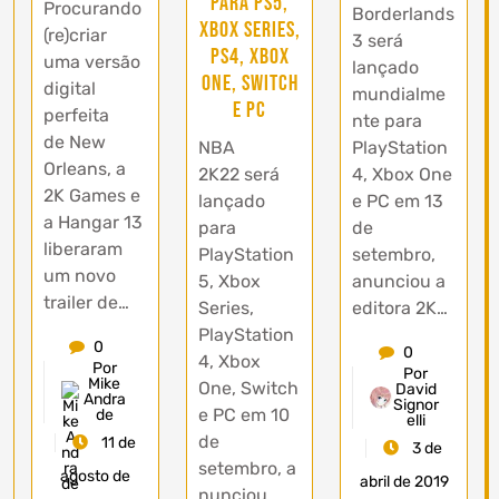
para PS5,
Procurando
Borderlands
Xbox Series,
(re)criar
3 será
PS4, Xbox
uma versão
lançado
One, Switch
digital
mundialme
e PC
perfeita
nte para
de New
NBA
PlayStation
Orleans, a
2K22 será
4, Xbox One
2K Games e
lançado
e PC em 13
a Hangar 13
para
de
liberaram
PlayStation
setembro,
um novo
5, Xbox
anunciou a
trailer de…
Series,
editora 2K…
PlayStation
0
0
4, Xbox
Por
Por
Mike
One, Switch
David
Andra
Signor
e PC em 10
de
elli
de
11 de
3 de
setembro, a
agosto de
abril de 2019
nunciou