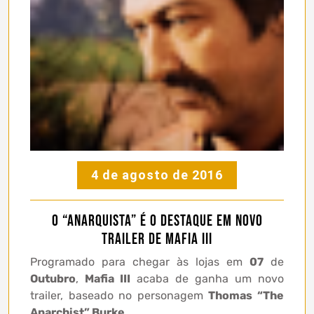
4 de agosto de 2016
O “Anarquista” é o destaque em novo
trailer de Mafia III
Programado para chegar às lojas em
07
de
Outubro
,
Mafia III
acaba de ganha um novo
trailer, baseado no personagem
Thomas “The
Anarchist” Burke
.