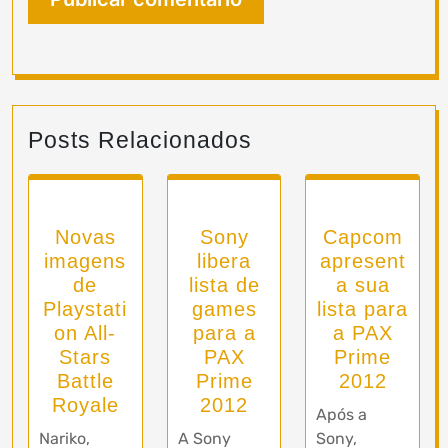
Posts Relacionados
Novas
Sony
Capcom
imagens
libera
apresent
de
lista de
a sua
Playstati
games
lista para
on All-
para a
a PAX
Stars
PAX
Prime
Battle
Prime
2012
Royale
2012
Após a
Nariko,
A Sony
Sony,