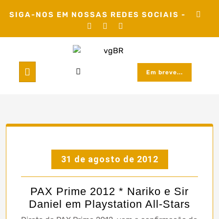
Skip
SIGA-NOS EM NOSSAS REDES SOCIAIS -
to
content
Em breve...
31 de agosto de 2012
PAX Prime 2012 * Nariko e Sir
Daniel em Playstation All-Stars