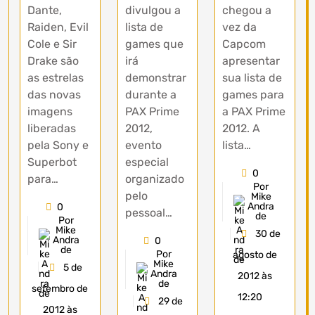
Dante,
divulgou a
chegou a
Raiden, Evil
lista de
vez da
Cole e Sir
games que
Capcom
Drake são
irá
apresentar
as estrelas
demonstrar
sua lista de
das novas
durante a
games para
imagens
PAX Prime
a PAX Prime
liberadas
2012,
2012. A
pela Sony e
evento
lista…
Superbot
especial
0
para…
organizado
Por
pelo
Mike
Andra
0
pessoal…
de
Por
Mike
30 de
Andra
0
de
Por
agosto de
Mike
5 de
Andra
2012 às
de
setembro de
12:20
29 de
2012 às