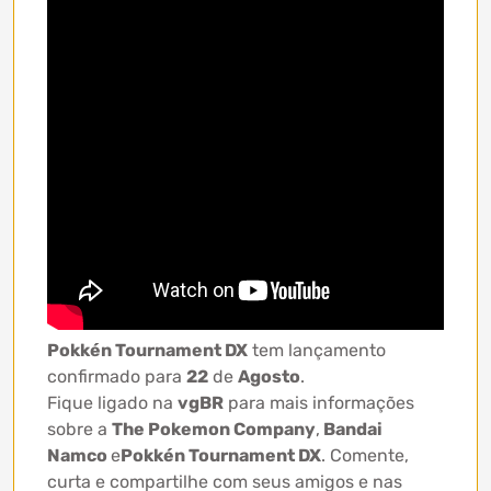
Pokkén Tournament DX
tem lançamento
confirmado para
22
de
Agosto
.
Fique ligado na
vgBR
para mais informações
sobre a
The Pokemon Company
,
Bandai
Namco
e
Pokkén Tournament DX
. Comente,
curta e compartilhe com seus amigos e nas