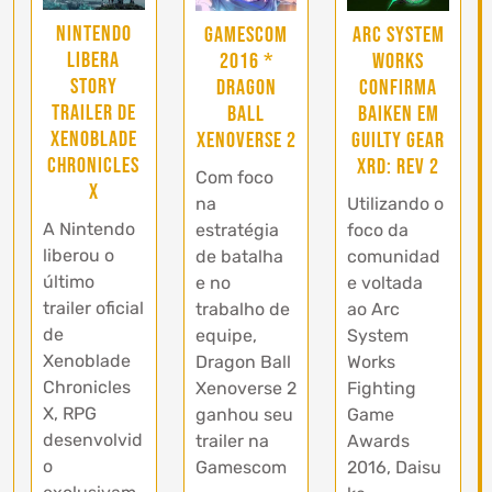
Nintendo
Gamescom
Arc System
libera
2016 *
Works
story
Dragon
confirma
trailer de
Ball
Baiken em
Xenoblade
Xenoverse 2
Guilty Gear
Chronicles
Xrd: Rev 2
Com foco
X
na
Utilizando o
A Nintendo
estratégia
foco da
liberou o
de batalha
comunidad
último
e no
e voltada
trailer oficial
trabalho de
ao Arc
de
equipe,
System
Xenoblade
Dragon Ball
Works
Chronicles
Xenoverse 2
Fighting
X, RPG
ganhou seu
Game
desenvolvid
trailer na
Awards
o
Gamescom
2016, Daisu