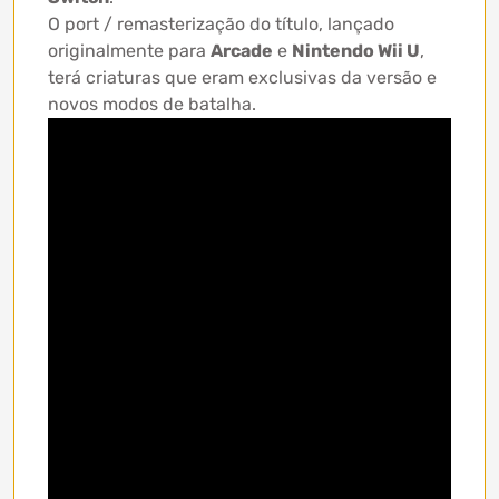
O port / remasterização do título, lançado
originalmente para
Arcade
e
Nintendo Wii U
,
terá criaturas que eram exclusivas da versão e
novos modos de batalha.