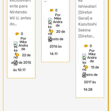
exclusivam
…
ke
ente para
Ishiwatari
0
Nintendo
(Diretor
Por
Wii U, antes
Geral) e
Mike
Andra
do…
Kazutoshi
de
Sekine
20 de
0
(Diretor…
Por
agosto de
Mike
Andra
0
2016 às
de
Por
14:11
Mike
22 de
Andra
de
abril de 2015
15 de
às 10:17
janeiro de
2017 às
14:28