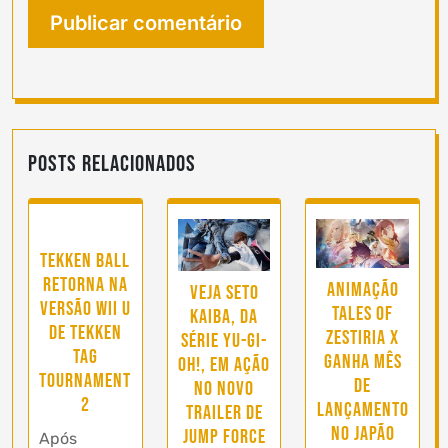
Posts Relacionados
Tekken Ball
retorna na
Animação
Veja Seto
versão Wii U
Tales of
Kaiba, da
de Tekken
Zestiria X
série Yu-Gi-
Tag
ganha mês
Oh!, em ação
Tournament
de
no novo
2
lançamento
trailer de
no Japão
Jump Force
Após