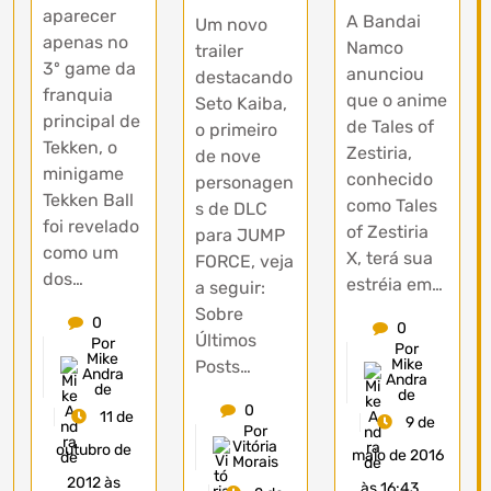
aparecer
A Bandai
Um novo
apenas no
Namco
trailer
3º game da
anunciou
destacando
franquia
que o anime
Seto Kaiba,
principal de
de Tales of
o primeiro
Tekken, o
Zestiria,
de nove
minigame
conhecido
personagen
Tekken Ball
como Tales
s de DLC
foi revelado
of Zestiria
para JUMP
como um
X, terá sua
FORCE, veja
dos…
estréia em…
a seguir:
Sobre
0
0
Últimos
Por
Por
Mike
Mike
Posts…
Andra
Andra
de
de
0
11 de
9 de
Por
Vitória
outubro de
maio de 2016
Morais
2012 às
às 16:43