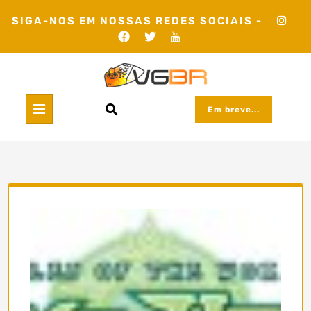
Skip
SIGA-NOS EM NOSSAS REDES SOCIAIS -
to
content
Em breve...