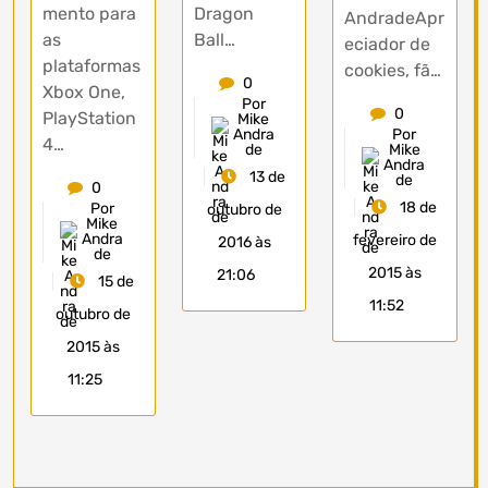
mento para
Dragon
AndradeApr
as
Ball…
eciador de
plataformas
cookies, fã…
0
Xbox One,
Por
0
PlayStation
Mike
Andra
Por
4…
de
Mike
Andra
13 de
de
0
18 de
Por
outubro de
Mike
Andra
fevereiro de
2016 às
de
2015 às
21:06
15 de
11:52
outubro de
2015 às
11:25