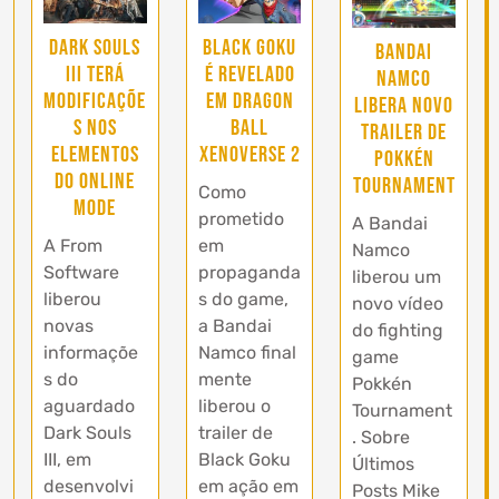
Dark Souls
Black Goku
Bandai
III terá
é revelado
Namco
modificaçõe
em Dragon
libera novo
s nos
Ball
trailer de
elementos
Xenoverse 2
Pokkén
do online
Tournament
Como
mode
prometido
A Bandai
A From
em
Namco
Software
propaganda
liberou um
liberou
s do game,
novo vídeo
novas
a Bandai
do fighting
informaçõe
Namco final
game
s do
mente
Pokkén
aguardado
liberou o
Tournament
Dark Souls
trailer de
. Sobre
III, em
Black Goku
Últimos
desenvolvi
em ação em
Posts Mike