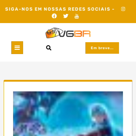
Skip
SIGA-NOS EM NOSSAS REDES SOCIAIS -
to
content
Em breve...