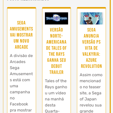
Sega
Amusements
Versão
Sega
vai mostrar
norte-
anuncia
um novo
americana
versão PS
arcade
de Tales of
Vita de
the Rays
Valkyria:
A divisão de
ganha seu
Azure
Arcades
debut
Revolution
Sega
trailer
Amusement
Assim como
s está com
Tales of the
mencionad
uma
Rays ganho
o no teaser
campanha
u um vídeo
site, a Sega
no
na manhã
of Japan
Facebook
desta
revelou sua
pra mostrar
Quarta-
grande