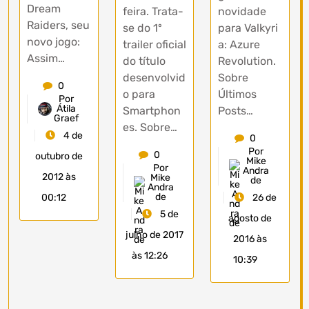
Dream
feira. Trata-
novidade
Raiders, seu
se do 1º
para Valkyri
novo jogo:
trailer oficial
a: Azure
Assim…
do título
Revolution.
desenvolvid
Sobre
0
o para
Últimos
Por
Átila
Smartphon
Posts…
Graef
es. Sobre…
4 de
0
Por
0
outubro de
Mike
Por
Andra
2012 às
Mike
de
Andra
de
26 de
00:12
5 de
agosto de
julho de 2017
2016 às
às 12:26
10:39