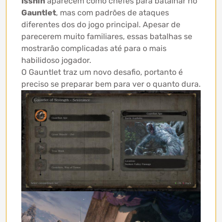
Isshin
aparecem como chefes para batalhar no
Gauntlet
, mas com padrões de ataques
diferentes dos do jogo principal. Apesar de
parecerem muito familiares, essas batalhas se
mostrarão complicadas até para o mais
habilidoso jogador.
O Gauntlet traz um novo desafio, portanto é
preciso se preparar bem para ver o quanto dura.