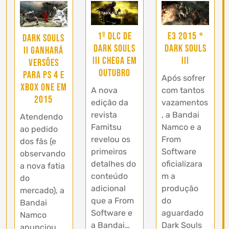
1º DLC de
E3 2015 *
Dark Souls
Dark Souls
Dark Souls
II ganhará
III chega em
III
versões
Outubro
para PS 4 e
Após sofrer
Xbox One em
A nova
com tantos
2015
edição da
vazamentos
revista
, a Bandai
Atendendo
Famitsu
Namco e a
ao pedido
revelou os
From
dos fãs (e
primeiros
Software
observando
detalhes do
oficializara
a nova fatia
conteúdo
m a
do
adicional
produção
mercado), a
que a From
do
Bandai
Software e
aguardado
Namco
a Bandai…
Dark Souls
anunciou