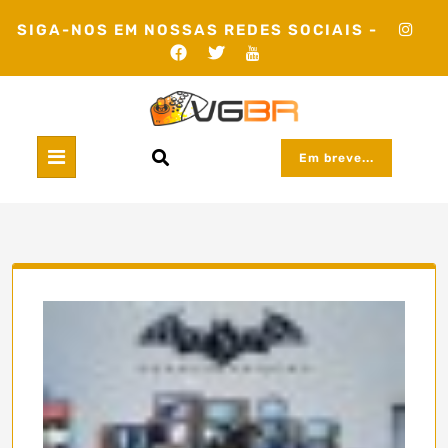
Skip
SIGA-NOS EM NOSSAS REDES SOCIAIS -
to
content
Em breve...