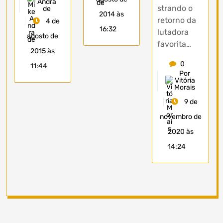
Andra
strando o
de
2014 às
retorno da
4 de
16:32
lutadora
agosto de
favorita…
2015 às
0
11:44
Por
Vitória
Morais
9 de
novembro de
2020 às
14:24