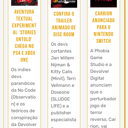
Aventura
Carrion
Confira o
Textual
anunciado
Trailer
Experiment
para o
Animado de
al ‘Stories
Nintendo
Disc Room
Untold’
Switch
Os devs
Chega no
A Phobia
cortantes
PS4 e Xbox
Game
Jan Willem
One
Studio e a
Nijman &
Os indies
Devolver
Kitty Calis
devs
Digital
(Minit), Terri
paranóicos
anunciam
Vellmann e
da No Code
que o
Doseone
(Observatio
perturbador
(SLUDGE
n) e os
jogo de
LIFE) e a
teóricos de
terror
publisher
conspiração
reverso, Car
especialista
da Devolver
rion, vai
…