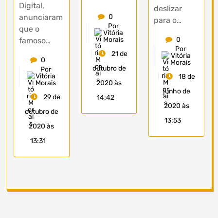
Digital,
deslizar
anunciaram
0
para o…
Por
que o
Vitória
Morais
0
famoso…
Por
21 de
Vitória
0
Morais
outubro de
Por
Vitória
18 de
Morais
2020 às
junho de
29 de
14:42
2020 às
outubro de
13:53
2020 às
13:31