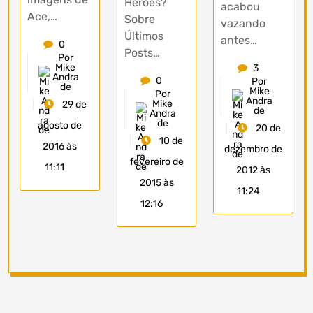
Heroes?
acabou
Ace,…
Sobre
vazando
Últimos
antes…
0
Posts…
Por
Mike
3
Andra
0
Por
de
Mike
Por
Andra
Mike
29 de
de
Andra
de
agosto de
20 de
10 de
2016 às
dezembro de
fevereiro de
11:11
2012 às
2015 às
11:24
12:16