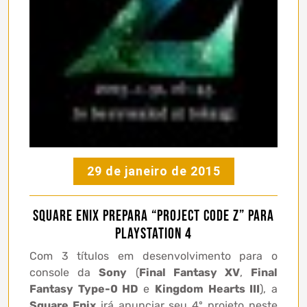
29 de janeiro de 2015
Square Enix prepara “Project Code Z” para
PlayStation 4
Com 3 títulos em desenvolvimento para o
console da
Sony
(
Final Fantasy XV
,
Final
Fantasy Type-0 HD
e
Kingdom Hearts III
), a
Square Enix
irá anunciar seu 4º projeto neste