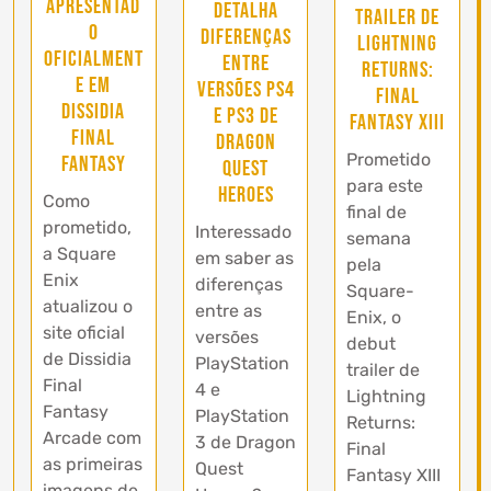
apresentad
detalha
trailer de
o
diferenças
Lightning
oficialment
entre
Returns:
e em
versões PS4
Final
Dissidia
e PS3 de
Fantasy XIII
Final
Dragon
Prometido
Fantasy
Quest
para este
Heroes
Como
final de
prometido,
Interessado
semana
a Square
em saber as
pela
Enix
diferenças
Square-
atualizou o
entre as
Enix, o
site oficial
versões
debut
de Dissidia
PlayStation
trailer de
Final
4 e
Lightning
Fantasy
PlayStation
Returns:
Arcade com
3 de Dragon
Final
as primeiras
Quest
Fantasy XIII
imagens de