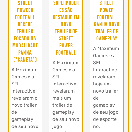
Street
Superpoder
Street
Poweer
es são
Power
Football
destaque em
Football
recebe
novo
ganha novo
trailer
trailer de
trailer de
focado na
Street
gameplay
modalidade
Power
A Maximum
Panna
Football
Games e a
(”caneta”)
A Maximum
SFL
A Maximum
Games e a
Interactive
Games e a
SFL
revelaram
SFL
Interactive
hoje um
Interactive
revelaram
novo trailer
revelaram o
mais um
de
novo trailer
trailer de
gameplay
de
gameplay
de seu jogo
gameplay
de seu novo
de esporte
de seu novo
jogo
no…