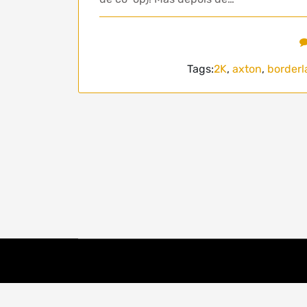
Tags:
2K
,
axton
,
borderl