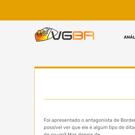
Skip
to
content
ANÁL
Foi apresentado o antagonista de Border
possível ver que ele é algum tipo de dit
de co-op)! Mas depois de…