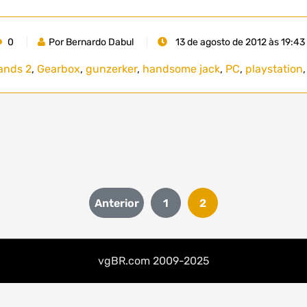
0
Por Bernardo Dabul
13 de agosto de 2012 às 19:43
ands 2
,
Gearbox
,
gunzerker
,
handsome jack
,
PC
,
playstation
Paginação
Anterior
1
2
de
posts
vgBR.com 2009-2025