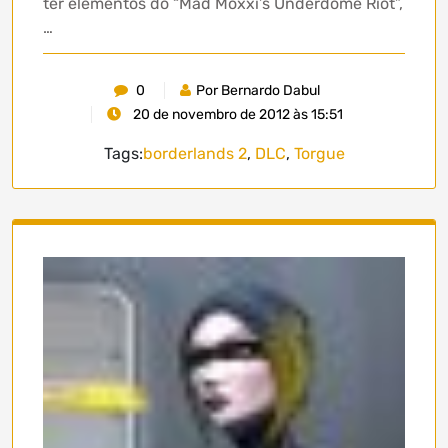
ter elementos do “Mad Moxxi’s Underdome Riot”,
…
0
Por Bernardo Dabul
20 de novembro de 2012 às 15:51
Tags:
borderlands 2
,
DLC
,
Torgue