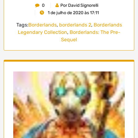
0
Por David Signorelli
1 de julho de 2020 às 17:11
Tags:
Borderlands
,
borderlands 2
,
Borderlands
Legendary Collection
,
Borderlands: The Pre-
Sequel