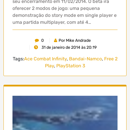
seu encerramento em 11/02/2014. O beta irá
oferecer 2 modos de jogo: uma pequena
demonstração do story mode em single player e
uma partida multiplayer, com até 4…
0
Por Mike Andrade
31 de janeiro de 2014 às 20:19
Tags:
Ace Combat Infinity
,
Bandai-Namco
,
Free 2
Play
,
PlayStation 3