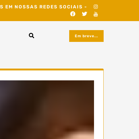
S EM NOSSAS REDES SOCIAIS -
Em breve...