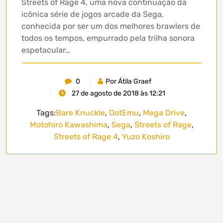
Streets of Rage 4, uma nova continuação da
icônica série de jogos arcade da Sega,
conhecida por ser um dos melhores brawlers de
todos os tempos, empurrado pela trilha sonora
espetacular…
0
Por Átila Graef
27 de agosto de 2018 às 12:21
Tags:
Bare Knuckle
,
DotEmu
,
Mega Drive
,
Motohiro Kawashima
,
Sega
,
Streets of Rage
,
Streets of Rage 4
,
Yuzo Koshiro