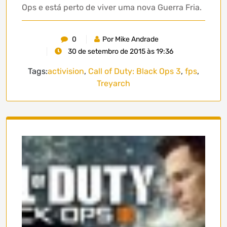
Ops e está perto de viver uma nova Guerra Fria.
0
Por Mike Andrade
30 de setembro de 2015 às 19:36
Tags:
activision
,
Call of Duty: Black Ops 3
,
fps
,
Treyarch