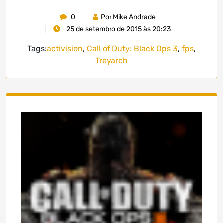
0
Por Mike Andrade
25 de setembro de 2015 às 20:23
Tags:
activision
,
Call of Duty: Black Ops 3
,
fps
,
Treyarch