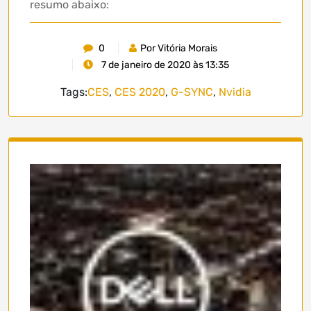
resumo abaixo:
0
Por Vitória Morais
7 de janeiro de 2020 às 13:35
Tags:
CES
,
CES 2020
,
G-SYNC
,
Nvidia