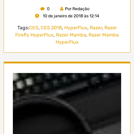
0
Por Redação
10 de janeiro de 2018 às 12:14
Tags:
CES
,
CES 2018
,
HyperFlux
,
Razer
,
Razer
Firefly HyperFlux
,
Razer Mamba
,
Razer Mamba
HyperFlux