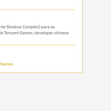
lente Shadow Complex) para as
l da Tencent Games, developer chinesa
1
 Games