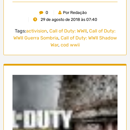
0
Por Redação
29 de agosto de 2018 às 07:40
Tags:
activision
,
Call of Duty: WWII
,
Call of Duty:
WWII Guerra Sombria
,
Call of Duty: WWII Shadow
War
,
cod wwii