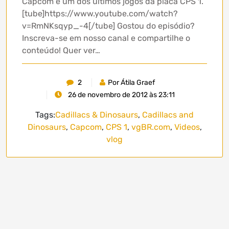
Capcom e um dos últimos jogos da placa CPS 1.
[tube]https://www.youtube.com/watch?
v=RmNKsqyp_-4[/tube] Gostou do episódio?
Inscreva-se em nosso canal e compartilhe o
conteúdo! Quer ver…
2
Por Átila Graef
26 de novembro de 2012 às 23:11
Tags:
Cadillacs & Dinosaurs
,
Cadillacs and
Dinosaurs
,
Capcom
,
CPS 1
,
vgBR.com
,
Videos
,
vlog