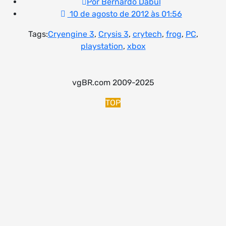
Por Bernardo Dabul
10 de agosto de 2012 às 01:56
Tags:
Cryengine 3
,
Crysis 3
,
crytech
,
frog
,
PC
,
playstation
,
xbox
vgBR.com 2009-2025
TOP