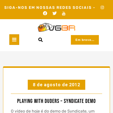
Skip
SIGA-NOS EM NOSSAS REDES SOCIAIS -
to
content
Em breve...
8 de agosto de 2012
Playing with Duders – Syndicate Demo
O vídeo de hoje é do demo de Syndicate, um