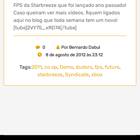
FPS da Starbreeze que foi lançado ano passado!
Caso queiram ver mais vídeos, fiquem ligados
aqui no blog que toda semana tem um novo!
[tube]2VY7S_xRD74[/tube]
0
Por Bernardo Dabul
8 de agosto de 2012 às 23:12
Tags:
2011
,
co op
,
Demo
,
duders
,
fps
,
future
,
starbreeze
,
Syndicate
,
xbox