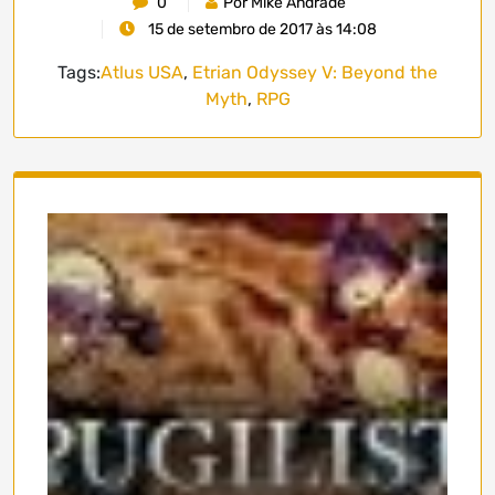
0
Por Mike Andrade
15 de setembro de 2017 às 14:08
Tags:
Atlus USA
,
Etrian Odyssey V: Beyond the
Myth
,
RPG