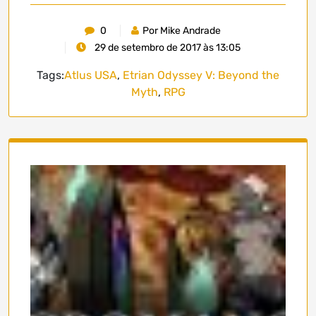
0
Por Mike Andrade
29 de setembro de 2017 às 13:05
Tags:
Atlus USA
,
Etrian Odyssey V: Beyond the
Myth
,
RPG