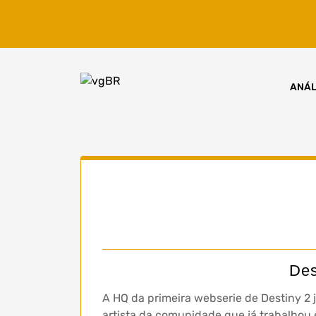
Skip
to
content
ANÁL
Des
A HQ da primeira webserie de Destiny 2 já
artista da comunidade que já trabalhou 