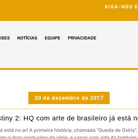
SIGA-NOS E
ISES
NOTÍCIAS
EQUIPE
PRIVACIDADE
20 de dezembro de 2017
tiny 2: HQ com arte de brasileiro já está n
 está no ar! A primeira história, chamada “Queda de Osíris“, t
em outras produções da série, e capas com arte do também b