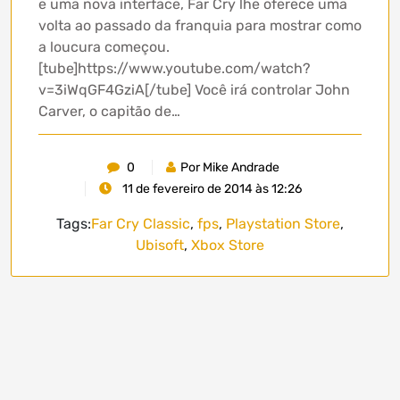
e uma nova interface, Far Cry lhe oferece uma
volta ao passado da franquia para mostrar como
a loucura começou.
[tube]https://www.youtube.com/watch?
v=3iWqGF4GziA[/tube] Você irá controlar John
Carver, o capitão de…
0
Por Mike Andrade
11 de fevereiro de 2014 às 12:26
Tags:
Far Cry Classic
,
fps
,
Playstation Store
,
Ubisoft
,
Xbox Store