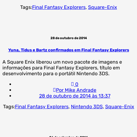
Tags:
Final Fantasy Explorers
,
Square-Enix
28 de outubro de 2014
Yuna, Tidus e Bartz confirmados em Final Fantasy Explorers
A Square Enix liberou um novo pacote de imagens e
informações para Final Fantasy Explorers, título em
desenvolvimento para o portátil Nintendo 3DS.
0
Por Mike Andrade
28 de outubro de 2014 às 13:37
Tags:
Final Fantasy Explorers
,
Nintendo 3DS
,
Square-Enix