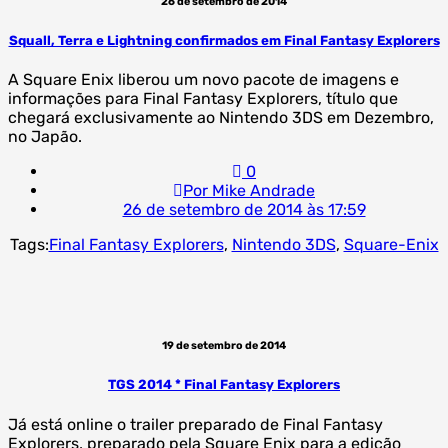
26 de setembro de 2014
Squall, Terra e Lightning confirmados em Final Fantasy Explorers
A Square Enix liberou um novo pacote de imagens e
informações para Final Fantasy Explorers, título que
chegará exclusivamente ao Nintendo 3DS em Dezembro,
no Japão.
0
Por Mike Andrade
26 de setembro de 2014 às 17:59
Tags:
Final Fantasy Explorers
,
Nintendo 3DS
,
Square-Enix
19 de setembro de 2014
TGS 2014 * Final Fantasy Explorers
Já está online o trailer preparado de Final Fantasy
Explorers, preparado pela Square Enix para a edição