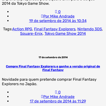
2014 da Tokyo Game Show.
0
Por Mike Andrade
19 de setembro de 2014 às 10:34
Tags:
Action RPG
,
Final Fantasy Explorers
,
Nintendo 3DS
,
Square-Enix
,
Tokyo Game Show 2014
17 de setembro de 2014
Compre Final Fantasy Explorers e ganhe a versão original de
Final Fantasy
Novidade para quem pretende comprar Final Fantasy
Explorers no Japão.
0
Por Mike Andrade
17 de setembro de 2014 às 11:29