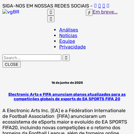
Skip
SIGA-NOS EM NOSSAS REDES SOCIAIS -
to
Em breve...
content
Análises
Notícias
Equipe
Privacidade
Search
for:
CLOSE
16 de junho de 2020
Electronic Arts e FIFA anunciam planos atualizados para as
competições globais de esports do EA SPORTS FIFA 20
A Electronic Arts Inc. (EA) e a Fédération Internationale
de Football Association (FIFA) anunciaram um
ecossistema de eSports maior e evoluído do EA SPORTS
FIFA20, incluindo novas competições e o retorno dos
torneios da Football League, além de torneios online