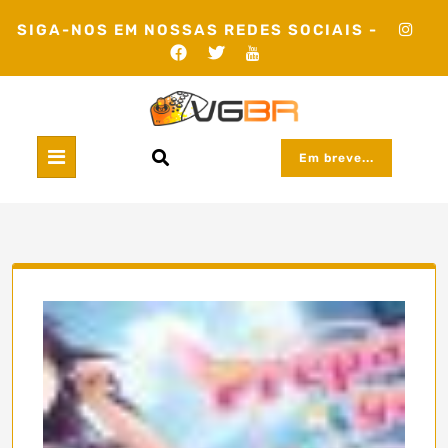
Skip
SIGA-NOS EM NOSSAS REDES SOCIAIS -
to
content
Em breve...