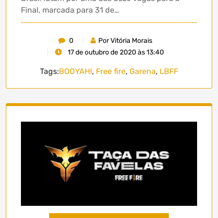
Final, marcada para 31 de…
0
Por Vitória Morais
17 de outubro de 2020 às 13:40
Tags:
BOOYAH!
,
Free fire
,
Garena
,
LBFF