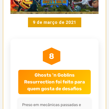
9 de março de 2021
8
Ghosts 'n Goblins
Resurrection foi feito para
quem gosta de desafios
Preso em mecânicas passadas e