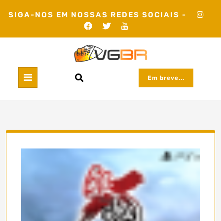
Skip
SIGA-NOS EM NOSSAS REDES SOCIAIS -
to
content
Em breve...