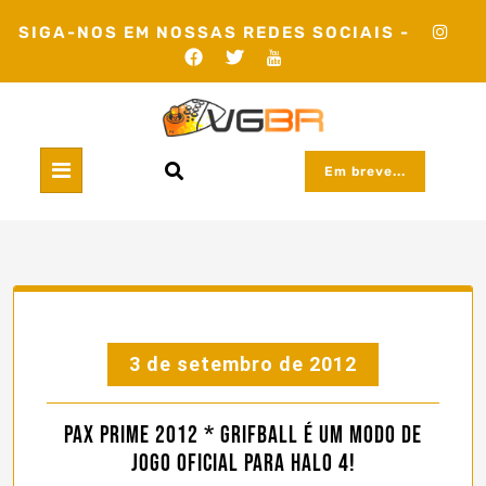
Skip
SIGA-NOS EM NOSSAS REDES SOCIAIS -
to
content
Em breve...
3 de setembro de 2012
PAX Prime 2012 * Grifball é um Modo de
Jogo Oficial para Halo 4!