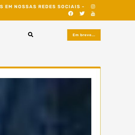
S EM NOSSAS REDES SOCIAIS -
Em breve...