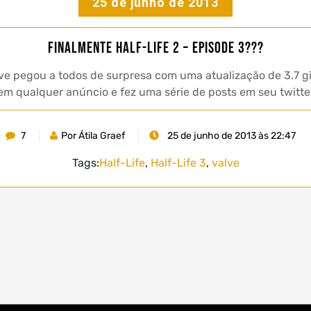
25 de junho de 2013
Finalmente Half-Life 2 – Episode 3???
ve pegou a todos de surpresa com uma atualização de 3.7 g
em qualquer anúncio e fez uma série de posts em seu twitter 
7
Por Átila Graef
25 de junho de 2013 às 22:47
Tags:
Half-Life
,
Half-Life 3
,
valve