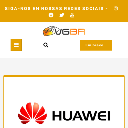
Skip
SIGA-NOS EM NOSSAS REDES SOCIAIS -
to
content
Em breve...