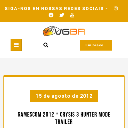
Skip
SIGA-NOS EM NOSSAS REDES SOCIAIS -
to
content
Em breve...
15 de agosto de 2012
Gamescom 2012 * Crysis 3 Hunter Mode
Trailer