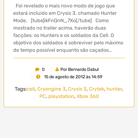
Foi revelado o mais novo modo de jogo que
estará incluido em Crysis 3, chamado Hunter
Mode. [tube]ikFnQnN_7Xo[/tube] Como
mostrado no trailer acima, haverão duas
facções: os Hunters e os soldados da Cell. O
objetivo dos soldados é sobreviver pelo máximo
de tempo possível enquanto são caçados…
0
Por Bernardo Dabul
15 de agosto de 2012 às 14:59
Tags:
cell
,
Cryengine 3
,
Crysis 3
,
Crytek
,
hunter
,
PC
,
playstation
,
Xbox 360