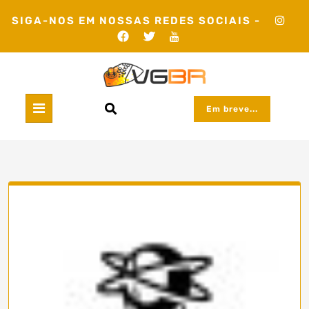
Skip
SIGA-NOS EM NOSSAS REDES SOCIAIS -
to
content
Em breve...