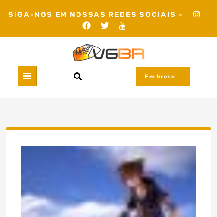
Skip
SIGA-NOS EM NOSSAS REDES SOCIAIS -
to
content
Em breve...