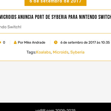
6 de setembro de 2017
Microids anuncia port de Syberia para Nintendo Switc
endo Switch!
0
Por Mike Andrade
6 de setembro de 2017 às 10:35
Tags:
Koalabs
,
Microids
,
Syberia
vgBR.com 2009-2025