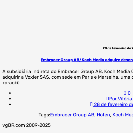
28 de fevereiro de
Embracer Group AB/Koch Media adquire desenv
A subsidiária indireta do Embracer Group AB, Koch Media 
adquirir a Voxler SAS, com sede em Paris e Marselha, uma 
karaokê.
0
Por Vitória
28 de fevereiro d
Tags:
Embracer Group AB
,
Höfen
,
Koch Me
vgBR.com 2009-2025