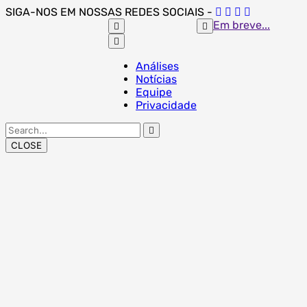
Skip
SIGA-NOS EM NOSSAS REDES SOCIAIS -
to
Em breve...
content
Análises
Notícias
Equipe
Privacidade
Search
for:
CLOSE