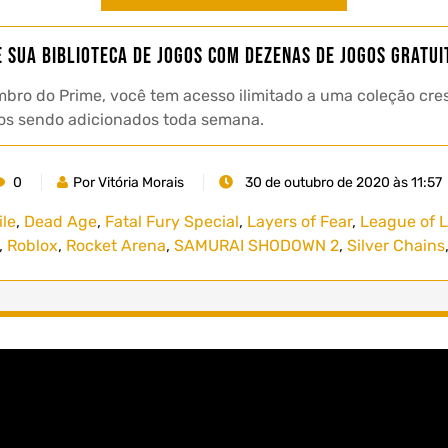
e sua Biblioteca de Jogos com Dezenas de Jogos Gratui
o do Prime, você tem acesso ilimitado a uma coleção cres
tulos sendo adicionados toda semana.
0
Por Vitória Morais
30 de outubro de 2020 às 11:57
ile
,
Dead Age
,
Fatal Fury Special
,
Layers of Fear
,
League of 
,
Roblox
,
Rocket Arena
,
SAMURAI SHODOWN 2
,
Silver Chains