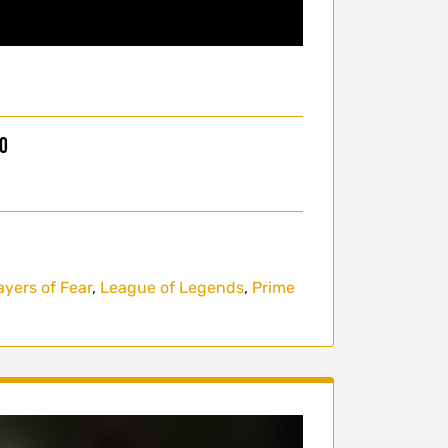
ro
ayers of Fear
,
League of Legends
,
Prime