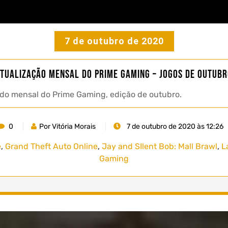
7 de outubro de 2020
tualização Mensal do Prime Gaming – Jogos de Outub
do mensal do Prime Gaming, edição de outubro.
0
Por Vitória Morais
7 de outubro de 2020 às 12:26
e
,
Grand Theft Auto Online
,
Jay and SIlent Bob: Mall Brawl
,
L
Gaming