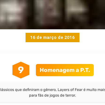
16 de março de 2016
9
Homenagem a P.T.
ássicos que definiram o gênero, Layers of Fear é muito mais 
para fãs de jogos de terror.