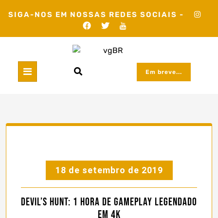
Skip
SIGA-NOS EM NOSSAS REDES SOCIAIS -
to
content
Em breve...
18 de setembro de 2019
Devil’s Hunt: 1 hora de gameplay legendado
em 4k