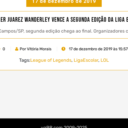
17 de dezembro de 2019
er Juarez Wanderley vence a segunda edição da Liga 
 Campos/SP, segunda edição chega ao final. Organizadores
0
Por Vitória Morais
17 de dezembro de 2019 às 15:57
Tags:
League of Legends
,
LigaEscolar
,
LOL
vgBR.com 2009-2025