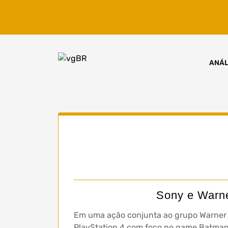
Skip
to
content
ANÁL
Sony e Warne
Em uma ação conjunta ao grupo Warner 
PlayStation 4 com foco no game Batman