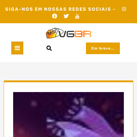
Skip
SIGA-NOS EM NOSSAS REDES SOCIAIS -
to
content
Em breve...