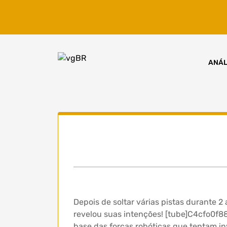
Skip
to
content
ANÁL
Depois de soltar várias pistas durante 2
revelou suas intenções! [tube]C4cfo0f
base das forças robóticas que tentam i