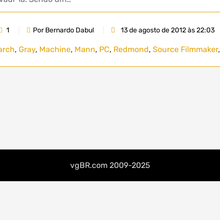
1
Por Bernardo Dabul
13 de agosto de 2012 às 22:03
arch
,
Gray
,
Machine
,
Mann
,
PC
,
Redmond
,
Source Filmmaker
vgBR.com 2009-2025